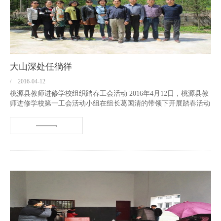
大山深处任徜徉
/
2016-04-12
桃源县教师进修学校组织踏春工会活动 2016年4月12日，桃源县教
师进修学校第一工会活动小组在组长葛国清的带领下开展踏春活动
攀爬热市星德山。走进星德山，一股清新扑面而来，组员们兴致勃
勃，沿着蜿蜒的山间小路向星德山的最高处星子宫攀登。沿途我们
感受着大山...