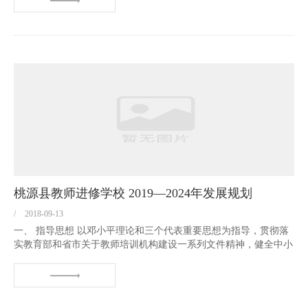
成一道美丽的风景线。...
校
保
障
桃源县教师进修学校 2019—2024年发展规划
/
2018-09-13
一、 指导思想 以邓小平理论和三个代表重要思想为指导，贯彻落
实教育部和省市关于教师培训机构建设一系列文件精神，健全中小
学教师继续教育制度，推进中小学教师继续教育工作健康发展，创
建适应教育改革和发展需要的现代化教师进修学校，使我校成为全
县中小学教师、社会在职人...