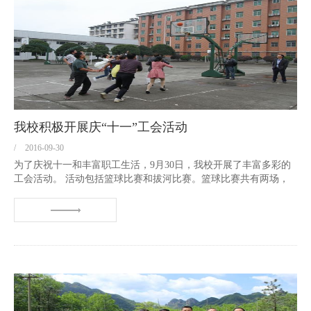
我校积极开展庆“十一”工会活动
/
2016-09-30
为了庆祝十一和丰富职工生活，9月30日，我校开展了丰富多彩的
工会活动。 活动包括篮球比赛和拔河比赛。篮球比赛共有两场，
每场都进行了十分钟，每对都有三男两女组成。别看大家平时都斯
斯文文的，在篮球场上一个个是生龙活虎，精神抖擞，女职工抢起
球来也是巾帼不让须眉...