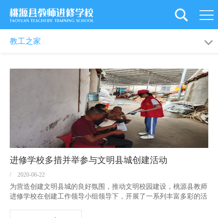
首
页
学
教工之家
校
党
概
建
新
况
引
闻
教
领
资
工
教
讯
之
育
师
进修学校多措并举参与文明县城创建活动
家
科
资
旗
/
2020-06-22
为营造创建文明县城的良好氛围，推动文明校园建设，桃源县教师
研
培
下
后
进修学校在创建工作领导小组领导下，开展了一系列丰富多彩的活
动。 一是进修学校附属实验学校组织学生参加志愿者活动。在保
训
学
勤
证安全的情况下，学生走上街头，打扫卫生，劝阻不文明行为，形