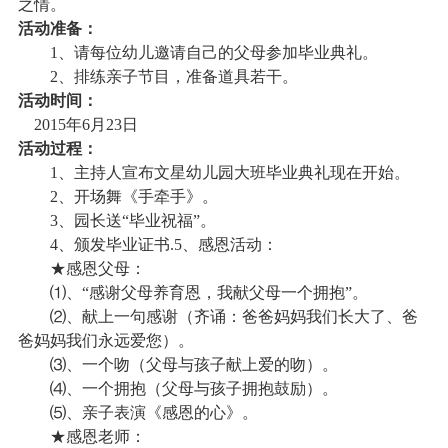
之情。
活动准备：
校
保
1
、请每位幼儿邀请自己的父母参加毕业典礼。
2
、排练亲子节目，准备道具若干。
障
活动时间：
2015
年6
月23
日
活动过程：
1
、主持人宣布文星幼儿园大班毕业典礼现在开始。
2
、开场舞《手牵手》。
3、园长送“毕业祝福”。
4、颁发毕业证书.
5
、感恩活动：
★感恩父母：
⑴、“感谢父母养育恩，我献父母一个拥抱”。
⑵、献上一句感谢（齐诵：爸爸妈妈我们长大了、爸
爸妈妈我们永远爱您）。
⑶、一个吻（父母与孩子献上爱的吻）。
⑷、一个拥抱（父母与孩子拥抱鼓励）。
⑸、亲子表演《感恩的心》。
★感恩老师：