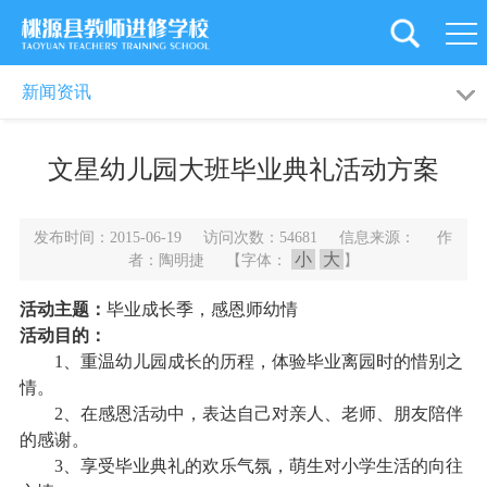
首
页
学
新闻动态
通知公告
新闻资讯
校
党
文星幼儿园大班毕业典礼活动方案
概
建
新
况
引
闻
教
发布时间：2015-06-19 访问次数：54681 信息来源： 作
小
大
者：陶明捷 【字体：
】
领
资
工
教
活动主题：
毕业成长季，感恩师幼情
讯
之
育
师
活动目的：
1
、重温幼儿园成长的历程，体验毕业离园时的惜别之
家
科
资
旗
情。
2
、在感恩活动中，表达自己对亲人、老师、朋友陪伴
研
培
下
后
的感谢。
3
、享受毕业典礼的欢乐气氛，萌生对小学生活的向往
训
学
勤