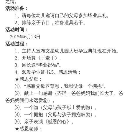
之情。
活动准备：
校
保
1
、请每位幼儿邀请自己的父母参加毕业典礼。
2
、排练亲子节目，准备道具若干。
障
活动时间：
2015
年6
月23
日
活动过程：
1
、主持人宣布文星幼儿园大班毕业典礼现在开始。
2
、开场舞《手牵手》。
3、园长送“毕业祝福”。
4、颁发毕业证书.
5
、感恩活动：
★感恩父母：
⑴、“感谢父母养育恩，我献父母一个拥抱”。
⑵、献上一句感谢（齐诵：爸爸妈妈我们长大了、爸
爸妈妈我们永远爱您）。
⑶、一个吻（父母与孩子献上爱的吻）。
⑷、一个拥抱（父母与孩子拥抱鼓励）。
⑸、亲子表演《感恩的心》。
★感恩老师：