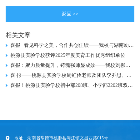
返回 >>
相关文章
喜报 | 看见科学之美，合作共创佳绩——我校与湖南幼儿师范高等专科学校合作实验展演荣获市级一等奖
桃源县实验学校获评2025年度美育工作优秀组织单位
喜报：聚力质量提升，铸魂强师显成效——我校刘柳老师市级赛课载誉而归
喜 报——桃源县实验学校周虹伶老师及团队李乔思、邓琴老师荣获省小学语文学术年会评课二等奖
喜报！桃源县实验学校初中部208班、小学部2202班双双斩获县建制班合唱比赛一等奖
地址：湖南省常德市桃源县漳江镇文昌西路015号