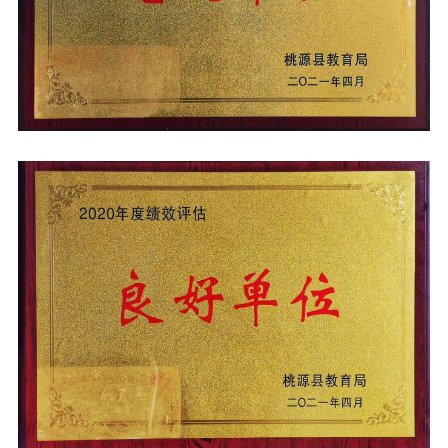
校
保
障