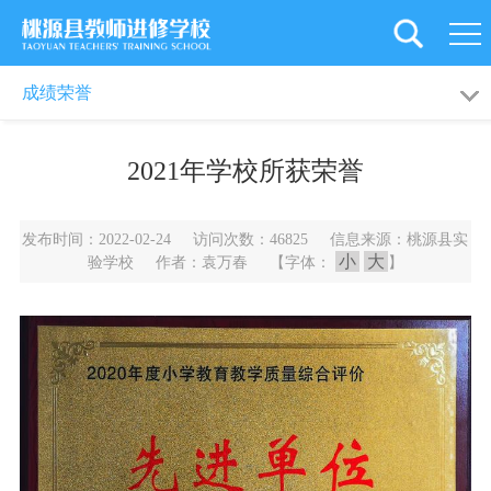
首
页
学
学校概况
校园动态
成绩荣誉
校
党
德育天地
教育科研
2021年学校所获荣誉
概
建
新
况
引
闻
教
发布时间：2022-02-24 访问次数：46825 信息来源：桃源县实
艺体园地
成绩荣誉
小
大
验学校 作者：袁万春 【字体：
】
领
资
工
教
讯
之
育
师
家
科
资
旗
研
培
下
后
训
学
勤