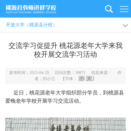
首
页
学
学校简介
校园动态
开放大学（桃源县分校）
校
党
成绩荣誉
交流学习促提升 桃花源老年大学来我
概
建
新
校开展交流学习活动
况
引
闻
教
发布时间：2025-04-29 访问次数：30871 信息来源： 作
领
资
工
教
小
大
者：刘小兰 【字体：
】
讯
之
育
师
近日，桃花源老年大学组织部分学员，到桃源县
家
科
爱晚老年学校开展学习交流活动。
资
旗
研
培
下
后
训
学
勤