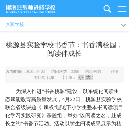
首
页
学
学校概况
校园动态
实验学校
校
党
德育天地
教育科研
桃源县实验学校书香节：书香满校园，
概
建
新
阅读伴成长
况
引
闻
教
艺体园地
成绩荣誉
发布时间：2025-04-23 访问次数：3398 信息来源： 作者：
领
资
工
教
小
大
周虹伶 代敏 【字体：
】
讯
之
育
师
为深入推进“书香桃源”建设，以系统化阅读生
家
科
态赋能教育高质量发展，4月22日，桃源县实验学校
资
旗
联合省级课题《"赋权"理论下小学生整本书阅读项目
研
培
下
后
化学习实践研究》课题组，举办“以阅读之名，赴成
长之约”书香节活动。活动以学生阅读成果展示为核
训
学
勤