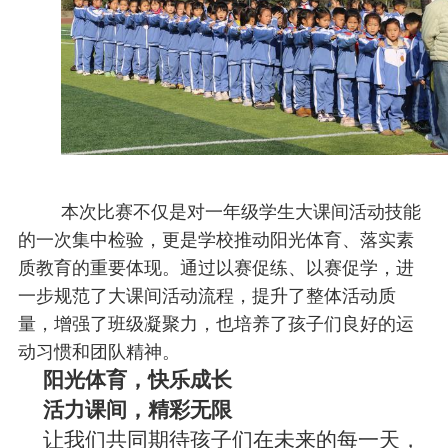
本次比赛不仅是对一年级学生大课间活动技能
的一次集中检验，更是学校推动阳光体育、落实素
质教育的重要体现。通过以赛促练、以赛促学，进
一步规范了大课间活动流程，提升了整体活动质
量，增强了班级凝聚力，也培养了孩子们良好的运
动习惯和团队精神。
阳光体育，快乐成长
活力课间，精彩无限
让我们共同期待孩子们在未来的每一天，