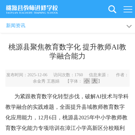
首
页
学
新闻动态
通知公告
新闻资讯
校
党
桃源县聚焦教育数字化 提升教师AI教
概
建
新
学融合能力
况
引
闻
教
发布时间：2025-12-06 访问次数：1760 信息来源： 作者：
领
资
工
教
小
大
余金秀 王惠娟 【字体：
】
讯
之
育
师
为紧跟教育数字化转型步伐，破解AI技术与学科
家
科
资
旗
教学融合的实践难题，全面提升县域教师教育数字
研
化应用能力，12月6日，桃源县2025年中小学教师教
培
下
后
育数字化能力专项培训在漳江小学高新区分校顺利
训
学
勤