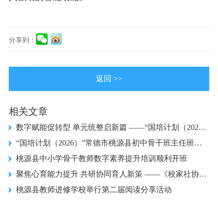
分享到：
返回 >>
相关文章
数字赋能促转型 单元统整启新篇 ——“国培计划（2026）”常德市教师校长智能素养提升培训桃源县中小学骨干教师班（E0701-3）在长沙圆满落幕
“国培计划（2026）”常德市桃源县初中骨干班主任班集中研修圆满收官
桃源县中小学骨干教师数字素养提升培训顺利开班
聚焦心育能力提升 共研协同育人新策 ——《校家社协同育人视角下初任班主任心育能力提升策略研究》课题组研讨会召开
桃源县教师进修学校举行第二届阅读分享活动